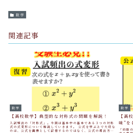
数学
関連記事
数学
数学
【高校数学】典型的な対称式の問題を解説！
【高
味”を
入試頻出の「対称式」。今回は基本中の基本である３つの対称
式の式変形について解説していきます。 公式を学ぶ上で大切な
「約数
のは、公式を画像として記憶するのではなく、公式の導出方法