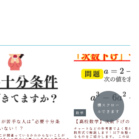
横スクロー
ルできます
数学
学が苦手な人は”必要十分条
【高校数学】次数下げのや
いない！？
チャートなどの参考書でよく見かける
践形式で解説します！以下当塾イン
こが間違っているかわからないことが
るものをご紹介します。 このほかに