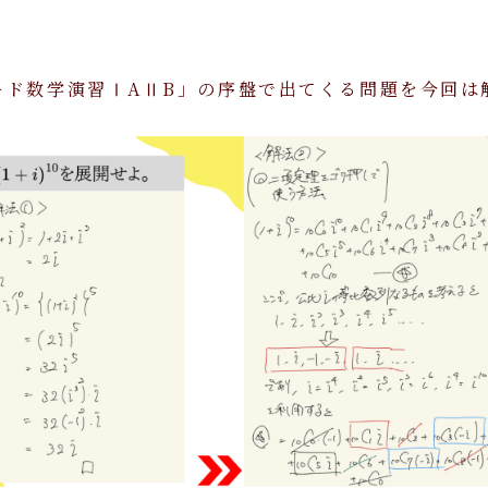
ード数学演習ⅠAⅡB」の序盤で出てくる問題を今回は